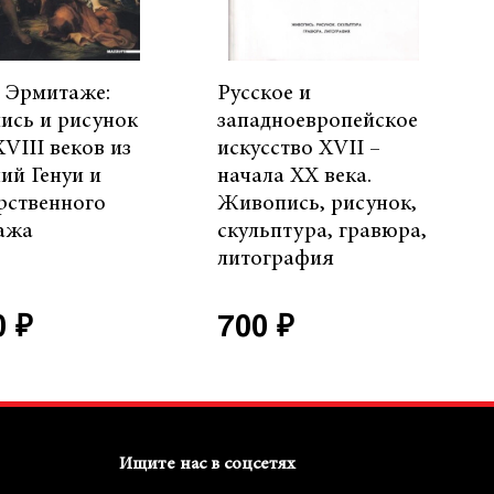
в Эрмитаже:
Русское и
ись и рисунок
западноевропейское
XVIII веков из
искусство XVII –
ий Генуи и
начала ХХ века.
рственного
Живопись, рисунок,
ажа
скульптура, гравюра,
литография
0 ₽
700 ₽
Ищите нас в соцсетях