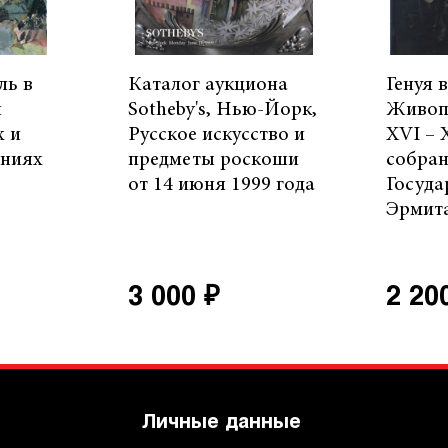
ль в
Каталог аукциона
Генуя 
й
Sotheby's, Нью-Йорк,
Живоп
х и
Русское искусство и
XVI – 
аниях
предметы роскоши
собран
от 14 июня 1999 года
Госуда
Эрмит
3 000 ₽
2 20
Личные данные