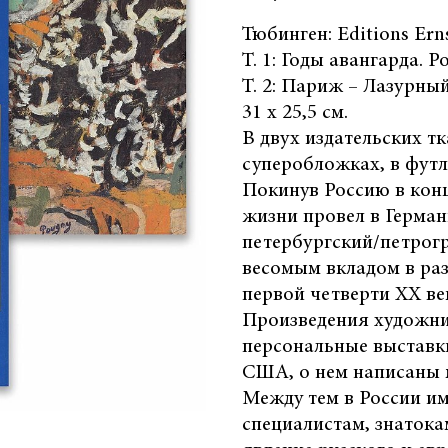
Тюбинген: Editions Ern
Т. 1: Годы авангарда. Ро
Т. 2: Париж – Лазурный 
31 х 25,5 см.
В двух издательских т
суперобложках, в футл
Покинув Россию в конц
жизни провел в Герман
петербургский/петрогр
весомым вкладом в ра
первой четверти XX ве
Произведения художни
персональные выставк
США, о нем написаны 
Между тем в России им
специалистам, знатока