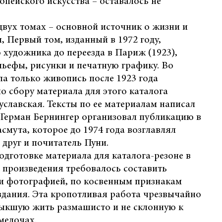
опейского искусства – оставалось не
 двух томах – основной источник о жизни и
, Первый том, изданный в 1972 году,
 художника до переезда в Париж (1923),
ьефы, рисунки и печатную графику. Во
ла только живопись после 1923 года
о сбору материала для этого каталога
славская. Тексты по ее материалам написал
 Герман Бернингер организовал публикацию в
смута, которое до 1974 года возглавлял
 друг и почитатель Пуни.
одготовке материала для каталога-резоне в
о произведения требовалось составить
 и фотографией, по косвенным признакам
здания. Эта кропотливая работа чрезвычайно
выкшую жить размашисто и не склонную к
мелочах.