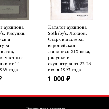
г аукциона
Каталог аукциона
's, Рисунки,
Sotheby's, Лондон,
ись и
Старые мастера,
тура
европейская
истов,
живопись XIX века,
ая частные
рисунки и
ции от 14
скульптура от 22-23
965 года
июля 1993 года
₽
1 000 ₽