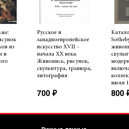
аже:
Русское и
Катало
исунок
западноевропейское
Sotheby
ков из
искусство XVII –
живоп
и и
начала ХХ века.
скульп
ого
Живопись, рисунок,
модерн
скульптура, гравюра,
включ
литография
коллек
июля 1
700 ₽
800 