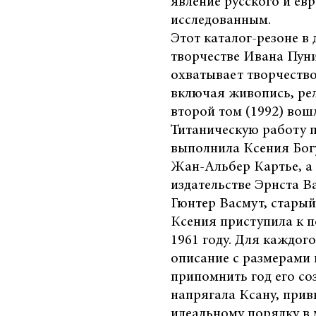
явление русского и евр
исследованным.
Этот каталог-резоне в
творчестве Ивана Пуни
охватывает творчество
включая живопись, рел
второй том (1992) вош
Титаническую работу п
выполнила Ксения Богу
Жан-Альбер Картье, а
издательстве Эрнста Ва
Гюнтер Васмут, старый
Ксения приступила к п
1961 году. Для каждог
описание с размерами
припомнить год его со
напрягала Ксану, при
идеальному порядку в 