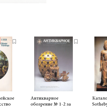
ейское
Антикварное
Катало
сство
обозрение № 1-2 за
Sotheb