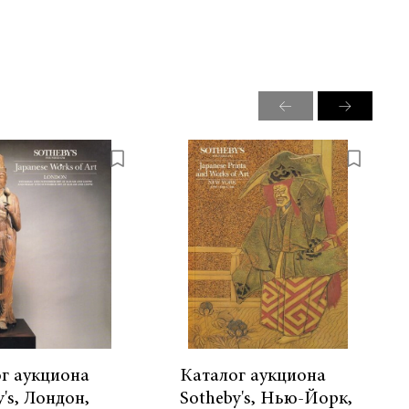
г аукциона
Каталог аукциона
y's, Лондон,
Sotheby's, Нью-Йорк,