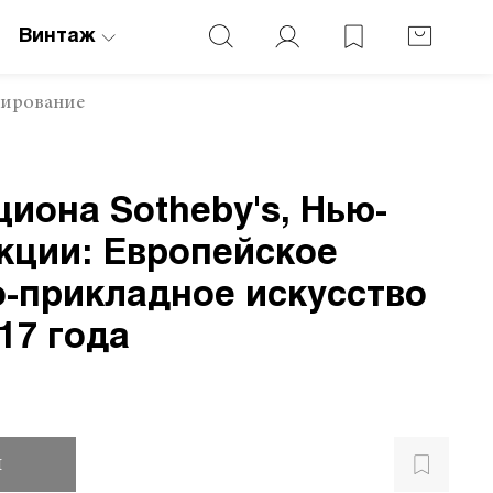
Винтаж
нирование
циона Sotheby's, Нью-
кции: Европейское
-прикладное искусство
17 года
и