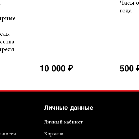
и
Часы о
года
ирные
ель,
сства
преля
10 000 ₽
500 
Личные данные
Личный кабинет
ьности
Корзина