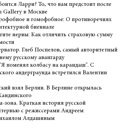
боится Ларри? То, что вам предстоит после
 Gallery в Москве
терофобное и гомофобное: О противоречиях
итектурной биеннале
гите нервы: Как отличить страховую сумму
имости
ерватор. Глеб Поспелов, самый авторитетный
нему русскому авангарду
"Я поменял колбасу на карандаш". С
ского андерграунда встретился Валентин
кий взял Берлин. В Берлине открылась
Кандинского
а-зона. Краткая история русской
нтервью с режиссерами Андреем
ихаилом Алдашиным