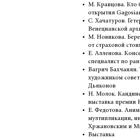
М. Кравцова. Кто 
открытия Gagosian
С. Хачатуров. Ге
Венецианской арх
М. Новикова. Бере
от страховой сто
Е. Алленова. Конс
специалист по ран
Вагрич Бахчанян. 
художником совет
Дьяконов
Н. Молок. Кандинс
выставка премии 
Е. Федотова. Аним
мултипликации, и
Хржановским и М
Выставка