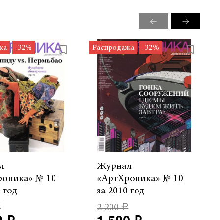
жа
-32%
Распродажа
-32%
л
Журнал
роника» № 10
«АртХроника» № 10
9 год
за 2010 год
₽
2 200 ₽