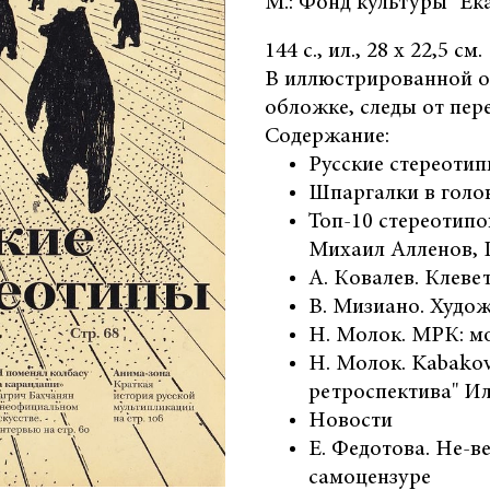
М.: Фонд культуры "Ека
144 с., ил., 28 х 22,5 см.
В иллюстрированной о
обложке, следы от пер
Содержание:
Русские стереоти
Шпаргалки в голо
Топ-10 стереотипо
Михаил Алленов, 
А. Ковалев. Клеве
В. Мизиано. Худож
Н. Молок. МРК: м
Н. Молок. Kаbakov
ретроспектива" И
Новости
Е. Федотова. Не-в
самоцензуре