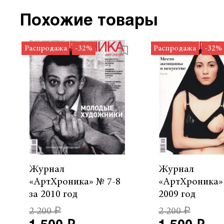
Похожие товары
Распродажа
-32%
Распродажа
-32%
Журнал
Журнал
«АртХроника» № 7-8
«АртХроника» 
за 2010 год
2009 год
2 200 ₽
2 200 ₽