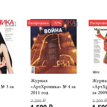
Распродажа
-32%
Распрода
Журнал
Журна
№ 3 за
«АртХроника» № 4 за
«АртХ
2011 год
за 200
2 200 ₽
2 200 