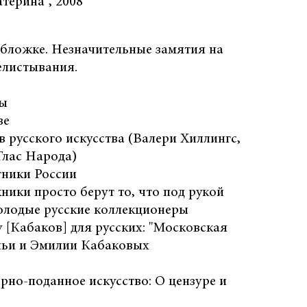
терина", 2008
бложке. Незначительные замятия на
елистывания.
пы
ве
в русского искусства (Валери Хиллингс,
Глас Народа)
тники России
ники просто берут то, что под рукой
олодые русские коллекционеры
 [Кабаков] для русских: "Московская
льи и Эмилии Кабаковых
ерно-поданное искусство: О цензуре и