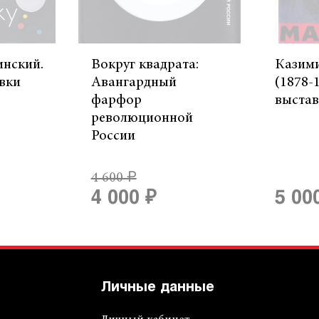
инский.
Вокруг квадрата:
Казим
вки
Авангардный
(1878-
фарфор
выста
революционной
России
4 600 ₽
4 000 ₽
5 00
Личные данные