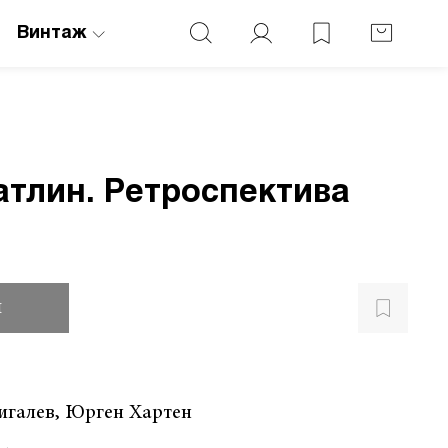
Винтаж
тлин. Ретроспектива
и
игалев, Юрген Хартен