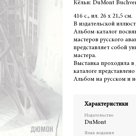
Кёльн: DuMont Buchver
416 с., ил. 26 х 21,5 см.
В издательской иллюс
Альбом-каталог посвя
мастеров русского ава
представляет собой ун
мастера.
Выставка проходила в 
каталоге представлено 
Альбом на русском и н
Характеристики
Издательство
DuMont
Язык издания