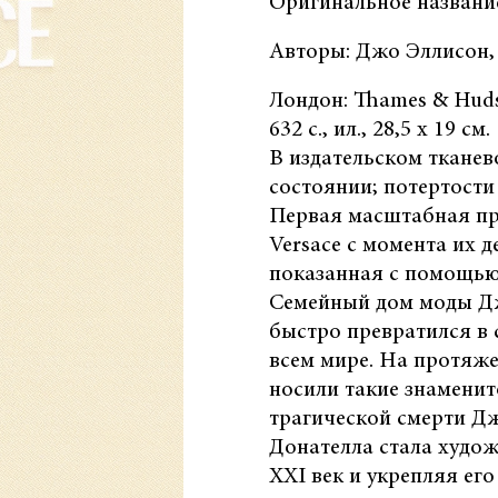
Оригинальное название
Авторы: Джо Эллисон,
Лондон: Thames & Huds
632 с., ил., 28,5 х 19 см.
В издательском тканев
состоянии; потертости
Первая масштабная пр
Versace с момента их д
показанная с помощью
Семейный дом моды Дж
быстро превратился в 
всем мире. На протяже
носили такие знаменит
трагической смерти Дж
Донателла стала худож
XXI век и укрепляя ег