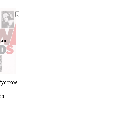
чии
Русское
00-