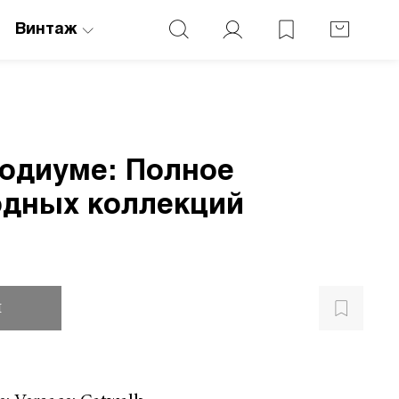
Винтаж
подиуме: Полное
одных коллекций
и