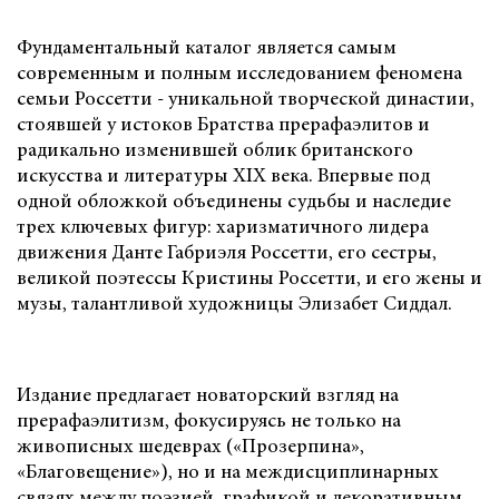
Фундаментальный каталог является самым
современным и полным исследованием феномена
семьи Россетти - уникальной творческой династии,
стоявшей у истоков Братства прерафаэлитов и
радикально изменившей облик британского
искусства и литературы XIX века. Впервые под
одной обложкой объединены судьбы и наследие
трех ключевых фигур: харизматичного лидера
движения Данте Габриэля Россетти, его сестры,
великой поэтессы Кристины Россетти, и его жены и
музы, талантливой художницы Элизабет Сиддал.
Издание предлагает новаторский взгляд на
прерафаэлитизм, фокусируясь не только на
живописных шедеврах («Прозерпина»,
«Благовещение»), но и на междисциплинарных
связях между поэзией, графикой и декоративным