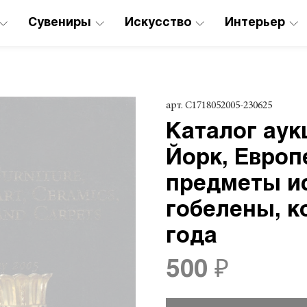
Сувениры
Искусство
Интерьер
арт.
C1718052005-230625
Каталог аукц
Йорк, Европ
предметы ис
гобелены, к
года
500 ₽