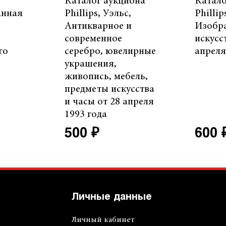
Каталог аукциона
Катало
анная
Phillips, Уэльс,
Phillip
Антикварное и
Изобр
современное
искусс
го
серебро, ювелирные
апреля
украшения,
живопись, мебель,
предметы искусства
и часы от 28 апреля
1993 года
500 ₽
600 
Личные данные
Личный кабинет