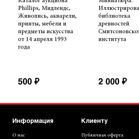
Каталог аукциона
Миниатюра:
Phillips, Мидлендс,
Иллюстриров
Живопись, акварели,
библиотека
принты, мебели и
древностей
предметы искусства
Смитсоновско
от 14 апреля 1993
института
года
500 ₽
2 000 ₽
Информация
Клиенту
О нас
Публичная оферта