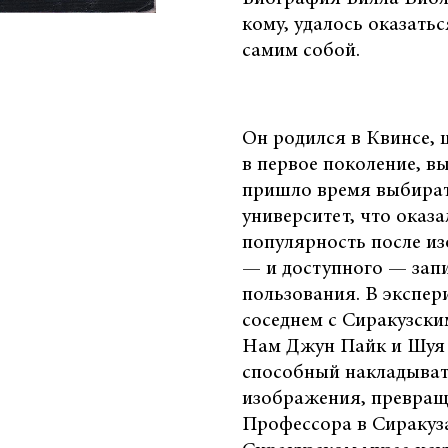
кому, удалось оказатьс
самим собой.
Он родился в Квинсе, 
в первое поколение, в
пришло время выбират
университет, что оказ
популярность после из
— и доступного — зап
пользования. В экспер
соседнем с Сиракузск
Нам Джун Пайк и Шуя 
способный накладыват
изображения, превращ
Профессора в Сиракуза