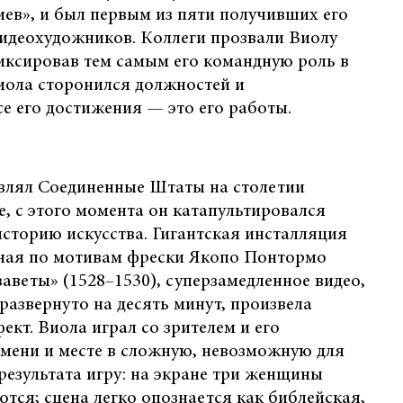
иев», и был первым из пяти получивших его
видеохудожников. Коллеги прозвали Виолу
иксировав тем самым его командную роль в
иола сторонился должностей и
е его достижения — это его работы.
авлял Соединенные Штаты на столетии
, с этого момента он катапультировался
сторию искусства. Гигантская инсталляция
нная по мотивам фрески Якопо Понтормо
аветы» (1528–1530), суперзамедленное видео,
 развернуто на десять минут, произвела
кт. Виола играл со зрителем и его
емени и месте в сложную, невозможную для
результата игру: на экране три женщины
тся; сцена легко опознается как библейская,