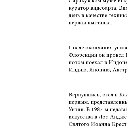
Сиракузском музее иск
куратор видеоарта. Ви
день в качестве техник
первая выставка.
После окончания униве
Флоренции он провел 1
потом поехал в Индон
Индию, Японию, Авст
Вернувшись, осел в Ка
первым, представленн
Уитни. В 1987-м неда
искусства в Лос-Андже
Святого Иоанна Креста