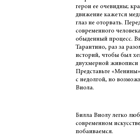
герои ее очевидны; кра
движение кажется мед
глаз не оторвать. Пере
современного человека
обыденный процесс. Ви
Тарантино, раз за раз
историй, чтобы был хе
двухмерной живописи н
Представьте «Менины»
с недолгой, но возмож
Виола.
Билла Виолу легко люби
современном искусстве
побаиваемся.