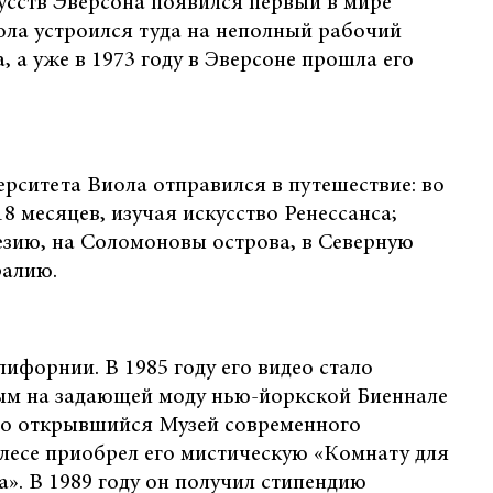
усств Эверсона появился первый в мире
ола устроился туда на неполный рабочий
а, а уже в 1973 году в Эверсоне прошла его
рситета Виола отправился в путешествие: во
8 месяцев, изучая искусство Ренессанса;
езию, на Соломоновы острова, в Северную
ралию.
лифорнии. В 1985 году его видео стало
ым на задающей моду нью-йоркской Биеннале
вно открывшийся Музей современного
лесе приобрел его мистическую «Комнату для
». В 1989 году он получил стипендию