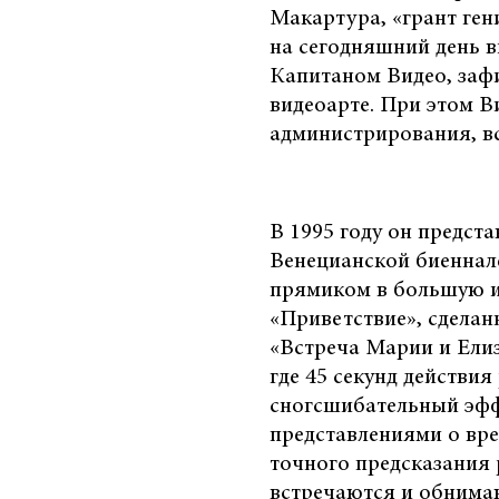
Макартура, «грант ген
на сегодняшний день 
Капитаном Видео, заф
видеоарте. При этом В
администрирования, вс
В 1995 году он предст
Венецианской биеннале
прямиком в большую и
«Приветствие», сдела
«Встреча Марии и Елиз
где 45 секунд действия
сногсшибательный эффе
представлениями о вр
точного предсказания 
встречаются и обнимаю