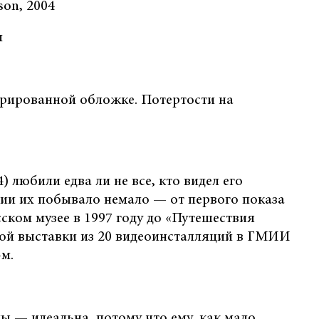
on, 2004
см
трированной обложке. Потертости на
) любили едва ли не все, кто видел его
сии их побывало немало — от первого показа
сском музее в 1997 году до «Путешествия
ой выставки из 20 видеоинсталляций в ГМИИ
-м.
 — идеальна, потому что ему, как мало