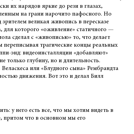
ски их нарядов яркие до рези в глазах,
ленным на грани нарочито пафосного. Но
д зрителем великая живопись в пересказе
, для которого «оживление» статичного —
ола сделал с «живописью» то, что делает
ом переписывая трагические концы реальных
ппи-энд: видеоинсталляции «добавляют»
е только глубину, но и длительность.
 Веласкеса или «Блудного сына» Рембрандта
ностью движения. Вот это и делал Билл
ть: у него есть все, что мы хотим видеть в
, притом что в основном мы его